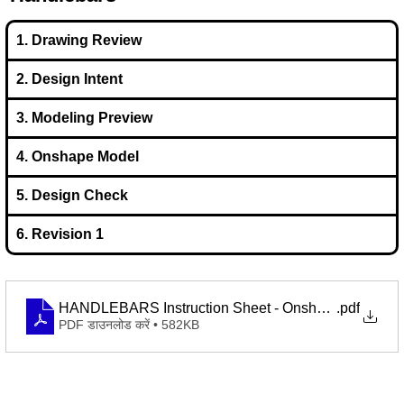
1. Drawing Review
2. Design Intent
3. Modeling Preview
4. Onshape Model
5. Design Check
6. Revision 1
HANDLEBARS Instruction Sheet - Onshape Project
.pdf
PDF डाउनलोड करें • 582KB