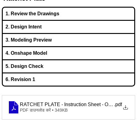
1. Review the Drawings
2. Design Intent
3. Modeling Preview
4. Onshape Model
5. Design Check
6. Revision 1
RATCHET PLATE - Instruction Sheet - Onshape Learn
.pdf
PDF डाउनलोड करें • 349KB