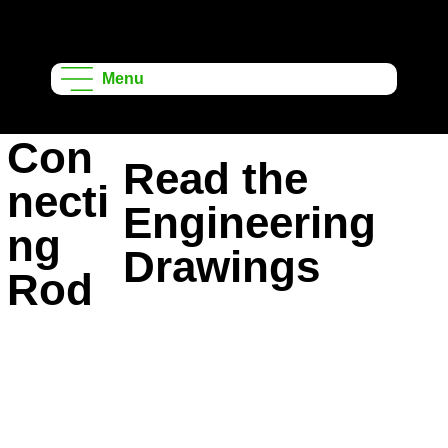
ऑनशेप लर्निंग
प्रोजेक्ट्स
Menu
Con
Read the
necti
Engineering
ng
Drawings
Rod