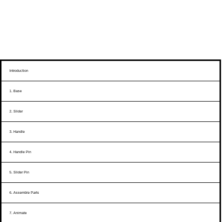
Introduction
1. Base
2. Slider
3. Handle
4. Handle Pin
5. Slider Pin
6. Assemble Parts
7. Animate